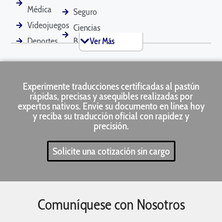
Financieros
Matrimonio
Médica
Seguro
Videojuegos
Ciencias
Deportes
Biológicas
Ver Más
Historial Médico
Actas de
Solicitudes de
Reuniones
Hipoteca
Software
Minorista
Área
Turismo
Experimente traducciones certificadas al pastún
Técnica
Bienes
rápidas, precisas y asequibles realizadas por
Pasaportes
Documentos de
Solicitudes de
Marketing
Raíces
expertos nativos. Envíe su documento en línea hoy
Mascotas
Patente
y reciba su traducción oficial con rapidez y
precisión.
Solicite una cotización sin cargo
Comunicados de
Manuales de
Contratos de
Prensa
Producto
Alquiler
Comuníquese con Nosotros
Currículos
Declaraciones de
Mensajes de
Impuestos
Texto