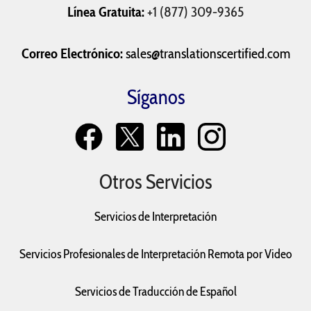
Línea Gratuita:
+1 (877) 309-9365
Solicitudes de
Registros de
Última Voluntad y
Correo Electrónico:
sales@translationscertified.com
Ingreso a la
Vacunación
Testamentos
Universidad
Síganos
Otros Servicios
Servicios de Interpretación
Servicios Profesionales de Interpretación Remota por Video
Servicios de Traducción de Español