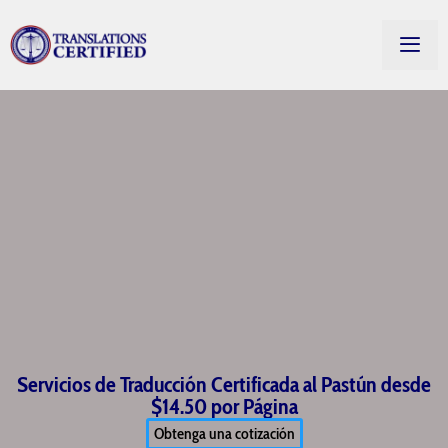
Servicios de Traducción Certificada al Pastún desde
$14.50 por Página
Obtenga una cotización