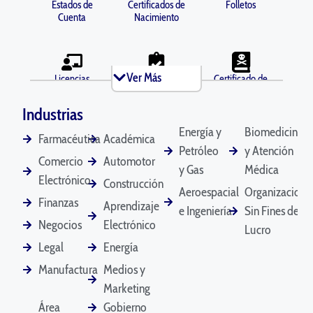
Estados de
Certificados de
Folletos
Cuenta
Nacimiento
Ver Más
Licencias
Antecedentes
Certificado de
Comerciales
Penales
Defunción
Industrias
Energía y
Biomedicina
Farmacéutica
Académica
Petróleo
y Atención
Diplomas
Documentos de
Declaración
Comercio
Automotor
Divorcio
y Gas
Médica
Testimonial
Electrónico
Construcción
Aeroespacial
Organizacione
Finanzas
Aprendizaje
e Ingeniería
Sin Fines de
Negocios
Electrónico
Lucro
Licencias de
Correos
Manuales del
Conducir
Electrónicos
Empleado
Legal
Energía
Manufactura
Medios y
Marketing
Estados
Contratos Legales
Certificados de
Área
Gobierno