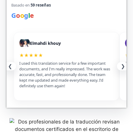
Basado en
59 reseñas
G
o
o
g
l
e
Elmahdi khouy
★★★★★
★
I used this translation service for a few important
Excel
❮
❯
documents, and I'm really impressed. The work was
accurate, fast, and professionally done. The team
kept me updated and made everything easy. I'd
definitely use them again!