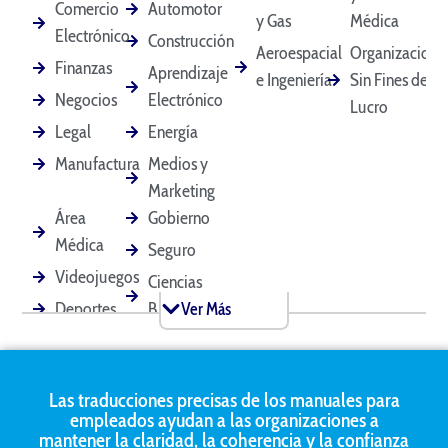
Declaración
Comercio
Automotor
Divorcio
y Gas
Médica
Testimonial
Electrónico
Construcción
Aeroespacial
Organizacione
Finanzas
Aprendizaje
e Ingeniería
Sin Fines de
Negocios
Electrónico
Lucro
Licencias de
Correos
Manuales del
Conducir
Electrónicos
Empleado
Legal
Energía
Manufactura
Medios y
Marketing
Estados
Contratos Legales
Certificados de
Área
Gobierno
Financieros
Matrimonio
Médica
Seguro
Videojuegos
Ciencias
Deportes
Biológicas
Ver Más
Historial Médico
Actas de
Solicitudes de
Reuniones
Hipoteca
Software
Minorista
Área
Turismo
Las traducciones precisas de los manuales para
Técnica
Bienes
empleados ayudan a las organizaciones a
Pasaportes
Documentos de
Solicitudes de
Marketing
Raíces
mantener la claridad, la coherencia y la confianza
Mascotas
Patente