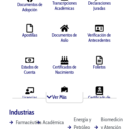
Transcripciones
Declaraciones
Documentos de
Académicas
Juradas
Adopción
Apostillas
Documentos de
Verificación de
Asilo
Antecedentes
Estados de
Certificados de
Folletos
Cuenta
Nacimiento
Ver Más
Licencias
Antecedentes
Certificado de
Comerciales
Penales
Defunción
Industrias
Energía y
Biomedicina
Farmacéutica
Académica
Petróleo
y Atención
Diplomas
Documentos de