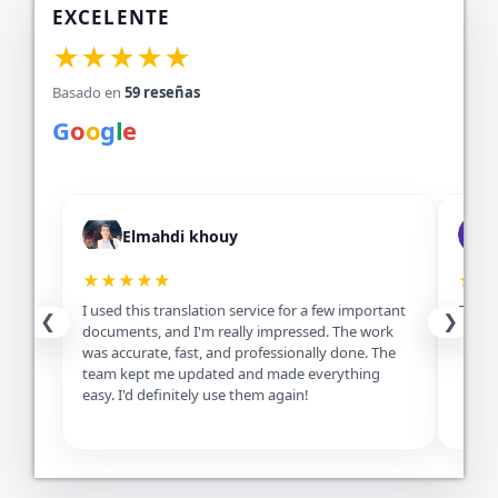
EXCELENTE
★★★★★
Basado en
59 reseñas
G
o
o
g
l
e
Elmahdi khouy
★★★★★
★★
I used this translation service for a few important
Excell
❮
❯
documents, and I'm really impressed. The work
servic
was accurate, fast, and professionally done. The
team kept me updated and made everything
easy. I'd definitely use them again!