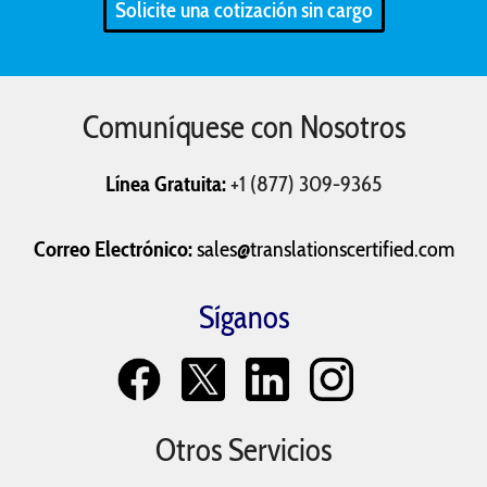
Solicite una cotización sin cargo
Prensa
Producto
Alquiler
Currículos
Declaraciones de
Mensajes de
Comuníquese con Nosotros
Impuestos
Texto
Línea Gratuita:
+1 (877) 309-9365
Solicitudes de
Registros de
Última Voluntad y
Ingreso a la
Vacunación
Testamentos
Correo Electrónico:
sales@translationscertified.com
Universidad
Síganos
Otros Servicios