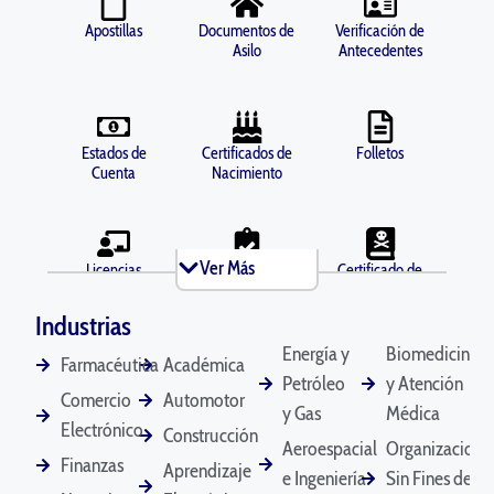
Apostillas
Documentos de
Verificación de
Asilo
Antecedentes
Estados de
Certificados de
Folletos
Cuenta
Nacimiento
Ver Más
Licencias
Antecedentes
Certificado de
Comerciales
Penales
Defunción
Industrias
Energía y
Biomedicina
Farmacéutica
Académica
Petróleo
y Atención
Diplomas
Documentos de
Declaración
Comercio
Automotor
Divorcio
y Gas
Médica
Testimonial
Electrónico
Construcción
Aeroespacial
Organizacione
Finanzas
Aprendizaje
e Ingeniería
Sin Fines de