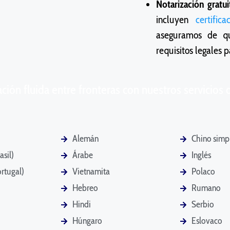
Notarización gratui
incluyen
certifica
aseguramos de q
requisitos legales p
ón fluida entre fronteras con nuestros servicios d
Alemán
Chino simp
asil)
Árabe
Inglés
rtugal)
Vietnamita
Polaco
Hebreo
Rumano
Hindi
Serbio
Húngaro
Eslovaco