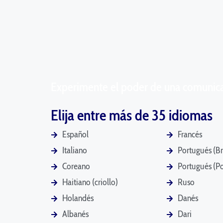
Experimente el poder de una comunicaci
Elija entre más de 35 idiomas
Español
Francés
Italiano
Portugués (Br
Coreano
Portugués (Po
Haitiano (criollo)
Ruso
Holandés
Danés
Albanés
Dari