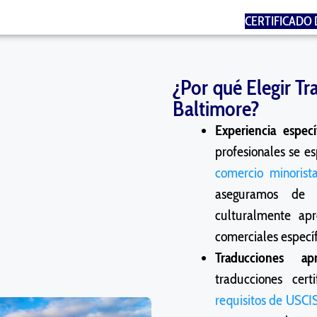
CERTIFICADO 
¿Por qué Elegir Tr
Baltimore?
Experiencia especí
profesionales se e
comercio minorist
aseguramos de q
culturalmente ap
comerciales específ
Traducciones a
traducciones cer
requisitos de USCI