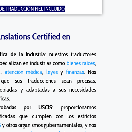
DE TRADUCCIÓN FIEL INCLUIDO
anslations Certified en
fica de la industria
: nuestros traductores
specializan en industrias como
bienes raíces
,
a
,
atención médica
,
leyes
y
finanzas
. Nos
ue sus traducciones sean precisas,
ropiadas y adaptadas a sus necesidades
icas.
probadas por USCIS
: proporcionamos
tificadas que cumplen con los estrictos
S
y otros organismos gubernamentales, y nos