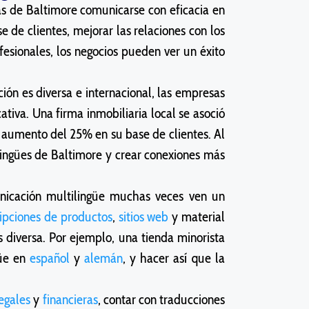
as de Baltimore comunicarse con eficacia en
 de clientes, mejorar las relaciones con los
fesionales, los negocios pueden ver un éxito
ón es diversa e internacional, las empresas
tiva. Una firma inmobiliaria local se asoció
n aumento del 25% en su base de clientes. Al
lingües de Baltimore y crear conexiones más
unicación multilingüe muchas veces ven un
ipciones de productos
,
sitios web
y material
s diversa. Por ejemplo, una tienda minorista
güe en
español
y
alemán
, y hacer así que la
egales
y
financieras
, contar con traducciones