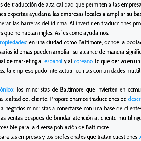
cios de traducción de alta calidad que permiten a las empres
es expertas ayudan a las empresas locales a ampliar su base
rar las barreras del idioma. Al invertir en traducciones pro
 que no hablan inglés. Así es como ayudamos:
propiedades
: en una ciudad como Baltimore, donde la poblaci
arios idiomas pueden ampliar su alcance de manera significa
ial de marketing al
español
y al
coreano
, lo que derivó en u
mas, la empresa pudo interactuar con las comunidades multi
rónico
: los minoristas de Baltimore que invierten en com
la lealtad del cliente. Proporcionamos traducciones de
descr
 a negocios minoristas a conectarse con una base de cliente
as ventas después de brindar atención al cliente multilin
cesible para la diversa población de Baltimore.
 para las empresas y los profesionales que tratan cuestiones
l