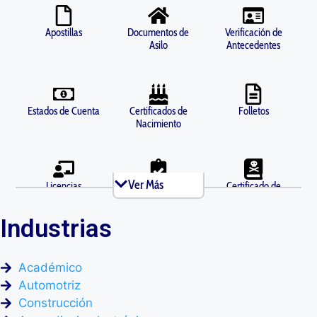
Apostillas
Documentos de
Verificación de
Asilo
Antecedentes
Estados de Cuenta
Certificados de
Folletos
Nacimiento
Ver Más
Licencias
Antecedentes
Certificado de
Comerciales
Penales
Defunción
Industrias
Diplomas
Documentos de
Declaración
Académico
Divorcio
Testimonial
Automotriz
Construcción