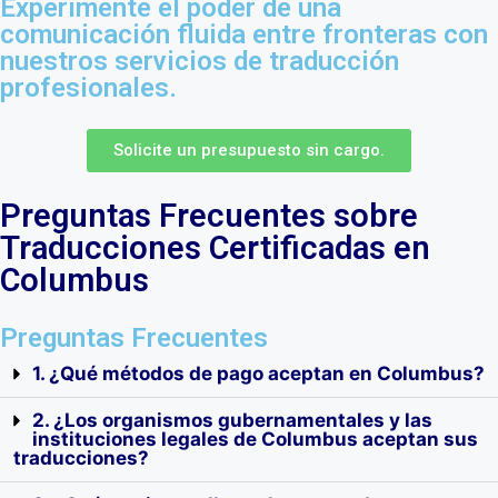
Experimente el poder de una
Comunicados de
Manuales de
Contratos de
Prensa
Producto
Alquiler
comunicación fluida entre fronteras con
nuestros servicios de traducción
profesionales.
Currículos
Declaraciones de
Mensajes de Texto
Impuestos
Solicite un presupuesto sin cargo.
Preguntas Frecuentes sobre
Traducciones Certificadas en
Solicitudes de
Registros de
Última Voluntad y
Ingreso a la
Vacunación
Testamentos
Columbus
Universidad
Preguntas Frecuentes
1. ¿Qué métodos de pago aceptan en Columbus?
2. ¿Los organismos gubernamentales y las
instituciones legales de Columbus aceptan sus
traducciones?