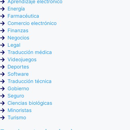
Aprendizaje electrónico
Energía
Licencias de
Correos Electrónicos
Manuales del
Conducir
Empleado
Farmacéutica
Comercio electrónico
Finanzas
Negocios
Estados Financieros
Contratos Legales
Certificados de
Legal
Matrimonio
Traducción médica
Videojuegos
Deportes
Historial Médico
Actas de Reuniones
Solicitudes de
Software
Hipoteca
Traducción técnica
Gobierno
Seguro
Pasaportes
Documentos de
Solicitudes de
Ciencias biológicas
Mascotas
Patente
Minoristas
Turismo