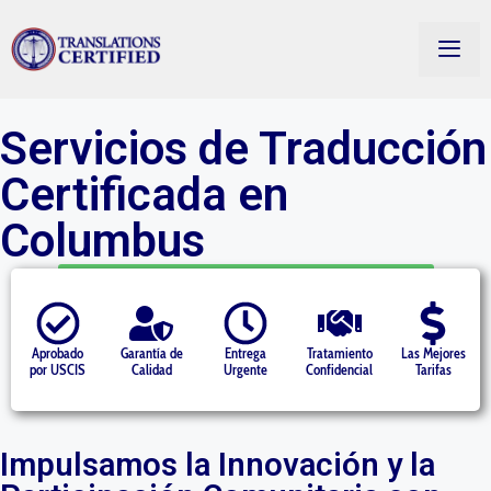
Servicios de Traducción
Certificada en
Columbus
Starting at $14.50 per page » Get a Quote
Aprobado
Garantía de
Entrega
Tratamiento
Las Mejores
por USCIS
Calidad
Urgente
Confidencial
Tarifas
Impulsamos la Innovación y la