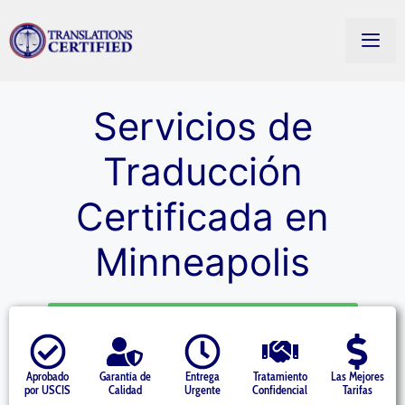
Servicios de
Traducción
Certificada en
Minneapolis
Starting at $14.50 per page » Get a Quote
Aprobado
Garantía de
Entrega
Tratamiento
Las Mejores
por USCIS
Calidad
Urgente
Confidencial
Tarifas