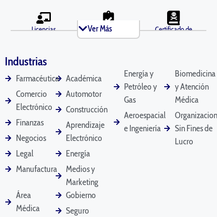
Ver Más
Licencias
Antecedentes
Certificado de
Comerciales
Penales
Defunción
Industrias
Energía y
Biomedicina
Farmacéutica
Académica
Diplomas
Documentos de
Declaración
Petróleo y
y Atención
Divorcio
Testimonial
Comercio
Automotor
Gas
Médica
Electrónico
Construcción
Aeroespacial
Organizacio
Finanzas
Aprendizaje
e Ingeniería
Sin Fines de
Licencias de
Correos Electrónicos
Manuales del
Negocios
Electrónico
Lucro
Conducir
Empleado
Legal
Energía
Manufactura
Medios y
Marketing
Estados Financieros
Contratos Legales
Certificados de
Área
Gobierno
Matrimonio
Médica
Seguro