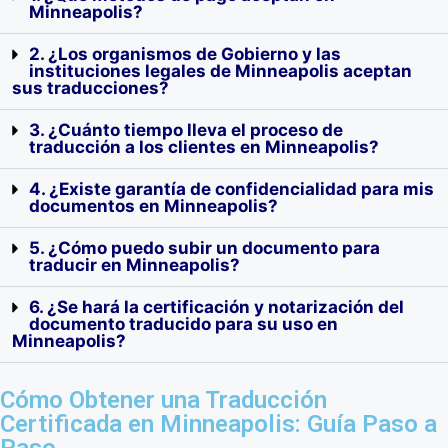
Minneapolis?
Solicitudes de
Registros de
Última Voluntad y
Ingreso a la
Vacunación
Testamentos
2. ¿Los organismos de Gobierno y las
Universidad
instituciones legales de Minneapolis aceptan
sus traducciones?
3. ¿Cuánto tiempo lleva el proceso de
traducción a los clientes en Minneapolis?
4. ¿Existe garantía de confidencialidad para mis
documentos en Minneapolis?
5. ¿Cómo puedo subir un documento para
traducir en Minneapolis?
6. ¿Se hará la certificación y notarización del
documento traducido para su uso en
Minneapolis?
Cómo Obtener una Traducción
Certificada en Minneapolis: Guía Paso a