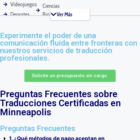
Videojuegos
Ciencias
Historial Médico
Actas de Reuniones
Solicitudes de
Deportes
Biológicas
Ver Más
Hipoteca
Software
Minorista
Área
Turismo
Experimente el poder de una
comunicación fluida entre fronteras con
Técnica
Bienes
Pasaportes
Documentos de
Solicitudes de
nuestros servicios de traducción
Mascotas
Patente
Marketing
Raíces
profesionales.
Solicite un presupuesto sin cargo.
Comunicados de
Manuales de
Contratos de
Prensa
Producto
Alquiler
Preguntas Frecuentes sobre
Traducciones Certificadas en
Minneapolis
Currículos
Declaraciones de
Mensajes de Texto
Impuestos
Preguntas Frecuentes
1. ¿Qué métodos de pago aceptan en