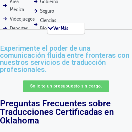
Área
Gobierno
Matrimonio
Médica
Seguro
Videojuegos
Ciencias
Historial Médico
Actas de Reuniones
Solicitudes de
Deportes
Biológicas
Ver Más
Hipoteca
Software
Minorista
Área
Turismo
Experimente el poder de una
comunicación fluida entre fronteras con
Técnica
Bienes
Pasaportes
Documentos de
Solicitudes de
nuestros servicios de traducción
Mascotas
Patente
Marketing
Raíces
profesionales.
Solicite un presupuesto sin cargo.
Comunicados de
Manuales de
Contratos de
Prensa
Producto
Alquiler
Preguntas Frecuentes sobre
Traducciones Certificadas en
Oklahoma
Currículos
Declaraciones de
Mensajes de Texto
Impuestos