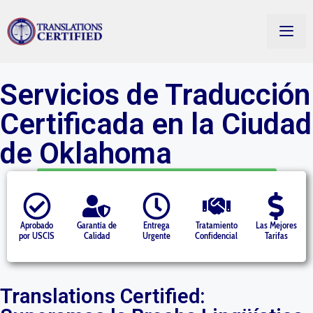
Servicios de Traducción
Certificada en la Ciudad
de Oklahoma
Starting at $14.50 per page » Get a Quote
Aprobado
Garantía de
Entrega
Tratamiento
Las Mejores
por USCIS
Calidad
Urgente
Confidencial
Tarifas
Translations Certified: