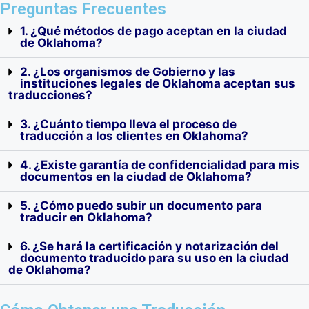
Preguntas Frecuentes
1. ¿Qué métodos de pago aceptan en la ciudad
de Oklahoma?
Solicitudes de
Registros de
Última Voluntad y
Ingreso a la
Vacunación
Testamentos
2. ¿Los organismos de Gobierno y las
Universidad
instituciones legales de Oklahoma aceptan sus
traducciones?
3. ¿Cuánto tiempo lleva el proceso de
traducción a los clientes en Oklahoma?
4. ¿Existe garantía de confidencialidad para mis
documentos en la ciudad de Oklahoma?
5. ¿Cómo puedo subir un documento para
traducir en Oklahoma?
6. ¿Se hará la certificación y notarización del
documento traducido para su uso en la ciudad
de Oklahoma?