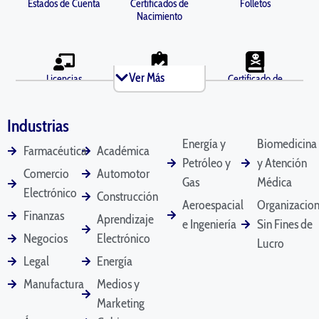
Estados de Cuenta
Certificados de
Folletos
Nacimiento
Ver Más
Licencias
Antecedentes
Certificado de
Comerciales
Penales
Defunción
Industrias
Energía y
Biomedicina
Farmacéutica
Académica
Diplomas
Documentos de
Declaración
Petróleo y
y Atención
Divorcio
Testimonial
Comercio
Automotor
Gas
Médica
Electrónico
Construcción
Aeroespacial
Organizacio
Finanzas
Aprendizaje
e Ingeniería
Sin Fines de
Licencias de
Correos Electrónicos
Manuales del
Negocios
Electrónico
Lucro
Conducir
Empleado
Legal
Energía
Manufactura
Medios y
Marketing
Estados Financieros
Contratos Legales
Certificados de