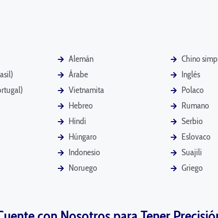
Alemán
Chino simp
asil)
Árabe
Inglés
rtugal)
Vietnamita
Polaco
Hebreo
Rumano
Hindi
Serbio
Húngaro
Eslovaco
Indonesio
Suajili
Noruego
Griego
Cuente con Nosotros para Tener Precisió