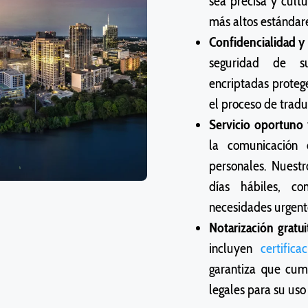
sea precisa y cult
más altos estándare
Confidencialidad y
seguridad de su
encriptadas proteg
el proceso de tradu
Servicio oportuno 
la comunicación 
personales. Nuestr
días hábiles, co
necesidades urgent
Notarización gratui
incluyen
certifica
garantiza que cump
legales para su uso 