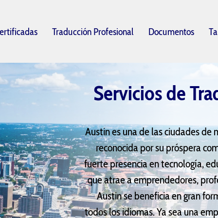
ertificadas
Traducción Profesional
Documentos
Ta
Servicios de Tra
Austin es una de las ciudades de 
reconocida por su próspera com
fuerte presencia en tecnología, edu
que atrae a emprendedores, profe
Austin se beneficia en gran for
todos los idiomas. Ya sea una em